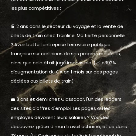
les plus compétitives :
🚆 2 ans dans le secteur du voyage et la vente de
billets de train chez Trainline. Ma fierté personnelle
? Avoir battu l'entreprise ferroviaire publique
française sur certaines de ses propres requêtes,
alors que cela était jugé impossible. (📈 +392%
d’augmentation du CA en 1 mois sur des pages
dédiées aux billets de train)
💼 3 ans et demi chez Glassdoor, l'un des leaders
des sites d'offres d'emploi. Les pages où les
employés dévoilent leurs salaires ? Vous les
découvrez grâce à mon travail acharné, et ce dans
23 pays. (📈 Croissance du trafic international de